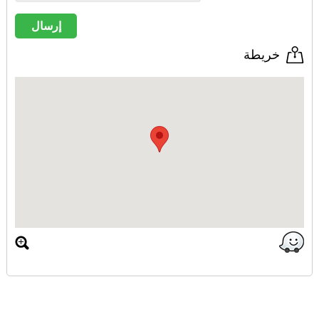
خريطة